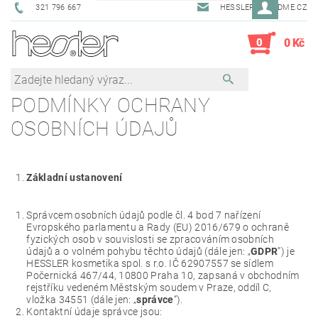
321 796 667
HESSLER@SENDME.CZ
0
0 Kč
PODMÍNKY OCHRANY
OSOBNÍCH ÚDAJŮ
Základní ustanovení
Správcem osobních údajů podle čl. 4 bod 7 nařízení
Evropského parlamentu a Rady (EU) 2016/679 o ochraně
fyzických osob v souvislosti se zpracováním osobních
údajů a o volném pohybu těchto údajů (dále jen: „
GDPR
”) je
HESSLER kosmetika spol. s r.o. IČ 62907557 se sídlem
Počernická 467/44, 10800 Praha 10, zapsaná v obchodním
rejstříku vedeném Městským soudem v Praze, oddíl C,
vložka 34551 (dále jen: „
správce
“).
Kontaktní údaje správce jsou: