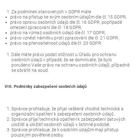
Za podmínek stanovených v GDPR máte
právo na přístup ke svým osobním údajům dle čl. 15 GDPR,
právo opravu osobních údajů dle čl. 16 GDPR, popřípadě
omezení zpracování dle čl. 18 GDPR,
právo na výmaz osobních údajů dle čl. 17 GDPR,
právo vznést námitku proti zpracování dle čl. 21 GDPR,
právo na přenositelnost údajů dle čl. 20 GDPR.
Dále máte právo podat stížnost u Úřadu pro ochranu
osobních údajů v případě, že se domníváte, že bylo
porušeno Vaše právo na ochranu osobních údajů, případně
se obrátit na soud.
VIII. Podmínky zabezpečení osobních údajů
Správce prohlašuje, že přijal veškerá vhodná technická a
organizační opatření k zabezpečení osobních údajů.
Správce přijal technická opatření k zabezpečení datových
úložišť a úložišť osobních údajů v listinné podobě.
Správce prohlašuje, že k osobním údajům mají přístup
pouze jím pověřené osoby.