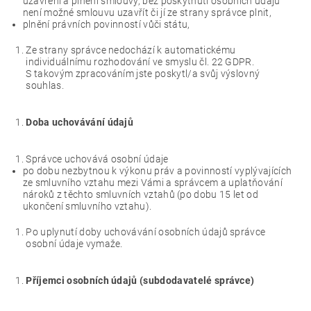
uzavření a plnění smlouvy, bez poskytnutí osobních údajů
není možné smlouvu uzavřít či jí ze strany správce plnit,
plnění právních povinností vůči státu,
Ze strany správce nedochází k automatickému
individuálnímu rozhodování ve smyslu čl. 22 GDPR.
S takovým zpracováním jste poskytl/a svůj výslovný
souhlas.
Doba uchovávání údajů
Správce uchovává osobní údaje
po dobu nezbytnou k výkonu práv a povinností vyplývajících
ze smluvního vztahu mezi Vámi a správcem a uplatňování
nároků z těchto smluvních vztahů (po dobu 15 let od
ukončení smluvního vztahu).
Po uplynutí doby uchovávání osobních údajů správce
osobní údaje vymaže.
Příjemci osobních údajů (subdodavatelé správce)