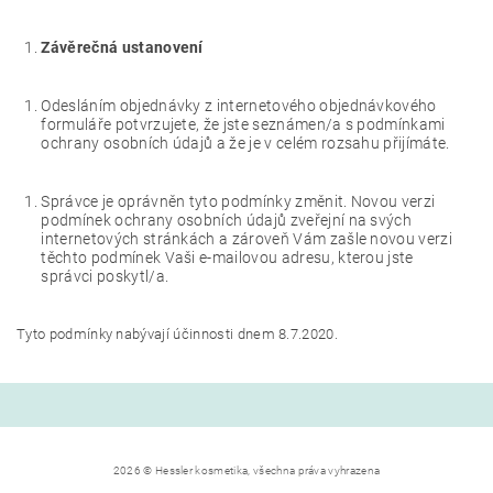
Závěrečná ustanovení
Odesláním objednávky z internetového objednávkového
formuláře potvrzujete, že jste seznámen/a s podmínkami
ochrany osobních údajů a že je v celém rozsahu přijímáte.
Správce je oprávněn tyto podmínky změnit. Novou verzi
podmínek ochrany osobních údajů zveřejní na svých
internetových stránkách a zároveň Vám zašle novou verzi
těchto podmínek Vaši e-mailovou adresu, kterou jste
správci poskytl/a.
Tyto podmínky nabývají účinnosti dnem 8.7.2020.
2026 © Hessler kosmetika, všechna práva vyhrazena