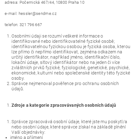
adresa: Počernická 467/44, 10800 Praha 10
e-mail: hessler@sendme.cz
telefon: 321 796 667
Osobními údaji se rozumí veškeré informace o
identifikované nebo identifikovatelné fyzické osobě;
identifikovatelnou fyzickou osobou je fyzická osoba, kterou
lze přímo či nepřímo identifikovat, zejména odkazem na
určitý identifikátor, například jméno, identifikační číslo,
lokační údaje, síťový identifikátor nebo na jeden či více
zvláštních prvků fyzické, fyziologické, genetické, psychické,
ekonomické, kulturní nebo společenské identity této fyzické
osoby.
Správce nejmenoval pověřence pro ochranu osobních
údajů.
Zdroje a kategorie zpracovávaných osobních údajů
Správce zpracovává osobní údaje, které jste mu poskytl/a
nebo osobní údaje, které správce získal na základě plnění
Vaší objednávky:
jméno a příjmení