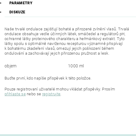
PARAMETRY
DISKUZE
Naše trvalé ondulace zajišťují bohaté a přirozené zvlnění vlasů. Trvalá
ondulace obsahuje vedle účinných látek, smáčedel a regulátorů pH,
ochranné látky proteinového charakteru a heřmánkový extrakt. Tyto
látky spolu s optimálně navrženou recepturou významně přispívají
k bohatému zkadeření vlasů, omezují jejich poškození během
ondulování a zachovávají jejich přirozenou pružnost a lesk.
objem
1000 ml
Buďte první, kdo napíše příspěvek k této položce.
Pouze registrovaní uživatelé mohou vkládat příspěvky. Prosím
přihlaste se
nebo se
registrujte
.