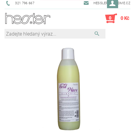
321 796 667
HESSLER@SENDME.CZ
0
0 Kč