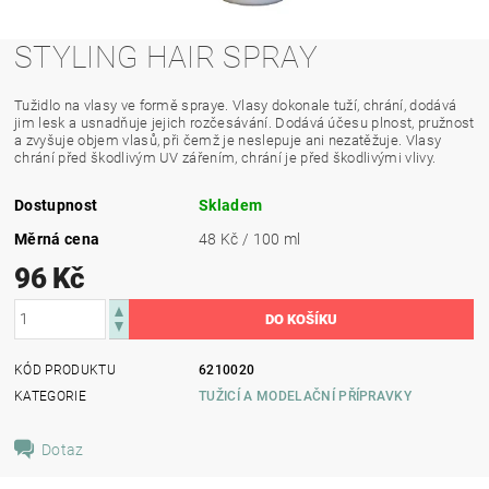
STYLING HAIR SPRAY
Tužidlo na vlasy ve formě spraye. Vlasy dokonale tuží, chrání, dodává
jim lesk a usnadňuje jejich rozčesávání. Dodává účesu plnost, pružnost
a zvyšuje objem vlasů, při čemž je neslepuje ani nezatěžuje. Vlasy
chrání před škodlivým UV zářením, chrání je před škodlivými vlivy.
Dostupnost
Skladem
Měrná cena
48 Kč / 100 ml
96 Kč
KÓD PRODUKTU
6210020
KATEGORIE
TUŽICÍ A MODELAČNÍ PŘÍPRAVKY
Dotaz