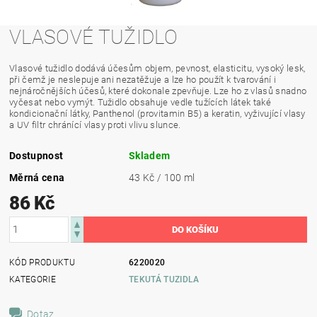
VLASOVÉ TUŽIDLO
Vlasové tužidlo dodává účesům objem, pevnost, elasticitu, vysoký lesk,
při čemž je neslepuje ani nezatěžuje a lze ho použít k tvarování i
nejnáročnějších účesů, které dokonale zpevňuje. Lze ho z vlasů snadno
vyčesat nebo vymýt. Tužidlo obsahuje vedle tužících látek také
kondicionační látky, Panthenol (provitamin B5) a keratin, vyživující vlasy
a UV filtr chránící vlasy proti vlivu slunce.
Dostupnost
Skladem
Měrná cena
43 Kč / 100 ml
86 Kč
KÓD PRODUKTU
6220020
KATEGORIE
TEKUTÁ TUZIDLA
Dotaz