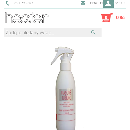
321 796 667
HESSLER@SENDME.CZ
0
0 Kč