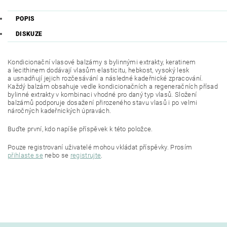
POPIS
DISKUZE
Kondicionační vlasové balzámy s bylinnými extrakty, keratinem
a lecithinem dodávají vlasům elasticitu, hebkost, vysoký lesk
a usnadňují jejich rozčesávání a následné kadeřnické zpracování.
Každý balzám obsahuje vedle kondicionačních a regeneračních přísad
bylinné extrakty v kombinaci vhodné pro daný typ vlasů. Složení
balzámů podporuje dosažení přirozeného stavu vlasů i po velmi
náročných kadeřnických úpravách.
Buďte první, kdo napíše příspěvek k této položce.
Pouze registrovaní uživatelé mohou vkládat příspěvky. Prosím
přihlaste se
nebo se
registrujte
.