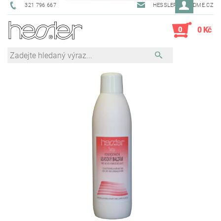
321 796 667
HESSLER@SENDME.CZ
0
0 Kč